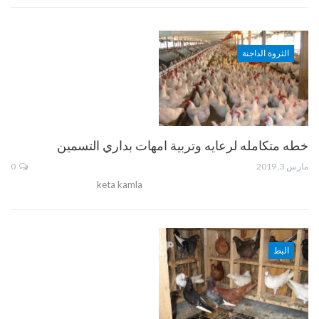
الثروة الداجنة
خطه متكامله لرعايه وتربية امهات بداري التسمين
مارس 3, 2019
0
keta kamla
البط