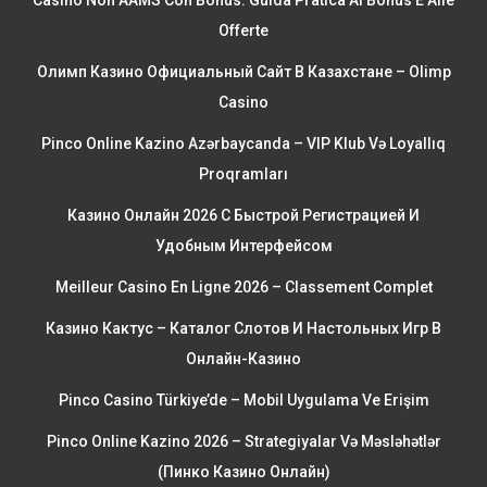
Casino Non AAMS Con Bonus: Guida Pratica Ai Bonus E Alle
Offerte
Олимп Казино Официальный Сайт В Казахстане – Olimp
Casino
Pinco Online Kazino Azərbaycanda – VIP Klub Və Loyallıq
Proqramları
Казино Онлайн 2026 С Быстрой Регистрацией И
Удобным Интерфейсом
Meilleur Casino En Ligne 2026 – Classement Complet
Казино Кактус – Каталог Слотов И Настольных Игр В
Онлайн-Казино
Pinco Casino Türkiye’de – Mobil Uygulama Ve Erişim
Pinco Online Kazino 2026 – Strategiyalar Və Məsləhətlər
(Пинко Казино Онлайн)