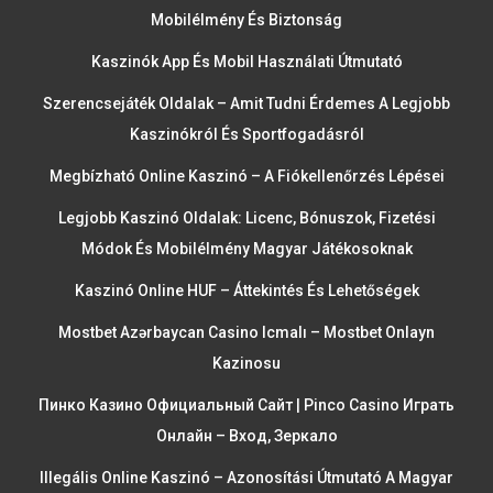
Mobilélmény És Biztonság
Kaszinók App És Mobil Használati Útmutató
Szerencsejáték Oldalak – Amit Tudni Érdemes A Legjobb
Kaszinókról És Sportfogadásról
Megbízható Online Kaszinó – A Fiókellenőrzés Lépései
Legjobb Kaszinó Oldalak: Licenc, Bónuszok, Fizetési
Módok És Mobilélmény Magyar Játékosoknak
Kaszinó Online HUF – Áttekintés És Lehetőségek
Mostbet Azərbaycan Casino Icmalı – Mostbet Onlayn
Kazinosu
Пинко Казино Официальный Сайт | Pinco Casino Играть
Онлайн – Вход, Зеркало
Illegális Online Kaszinó – Azonosítási Útmutató A Magyar