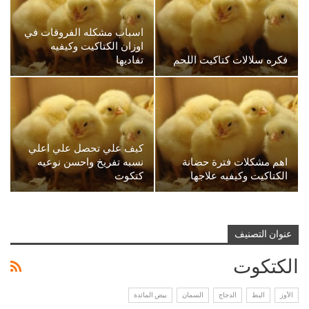
اسباب مشكله الفروقات في
اوزان الكتاكيت وكيفيه
فكره سلالات كتاكيت اللحم
تفاديها
كيف علي تحصل علي اعلي
اهم مشكلات فترة حضانة
نسبه تفريخ واحسن نوعيه
الكتاكيت وكيفيه علاجها
كتكوت
عنوان التصنيف
الكتكوت
الأوز
البط
الدجاج
السمان
بيض المائدة