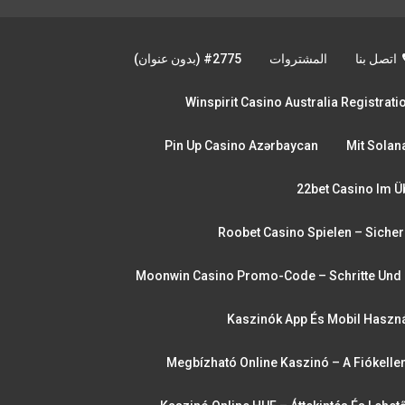
اتصل بنا
المشتروات
#2775 (بدون عنوان)
Winspirit Casino Australia Registrat
Pin Up Casino Azərbaycan
Mit Solan
22bet Casino Im Ü
Roobet Casino Spielen – Sicher
Moonwin Casino Promo-Code – Schritte Und 
Kaszinók App És Mobil Haszná
Megbízható Online Kaszinó – A Fiókelle