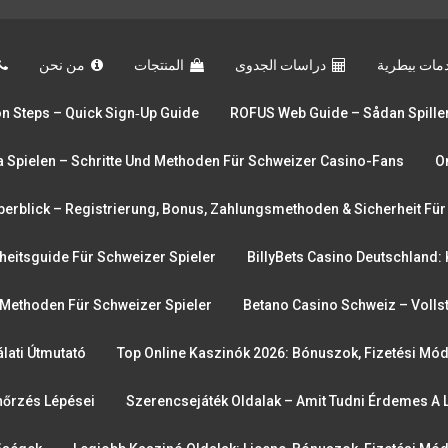
مات بيطرية
دراسات الجدوى
المنتجات
من نحن
ion Steps – Quick Sign‑up Guide
ROFUS Web Guide – Sådan Spiller
a Spielen – Schritte Und Methoden Für Schweizer Casino-Fans
O
berblick – Registrierung, Bonus, Zahlungsmethoden & Sicherheit Für
heitsguide Für Schweizer Spieler
BillyBets Casino Deutschland: K
Methoden Für Schweizer Spieler
Betano Casino Schweiz – Volls
lati Útmutató
Top Online Kaszinók 2026: Bónuszok, Fizetési Mó
nőrzés Lépései
Szerencsejáték Oldalak – Amit Tudni Érdemes A 