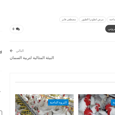
داجنه
مرض انفلونزا الطيور
مصطفى فايز
تروني
0
التالي
d
البيئة المثالية لتربية السمان
w
ة
الثروة الداجنة