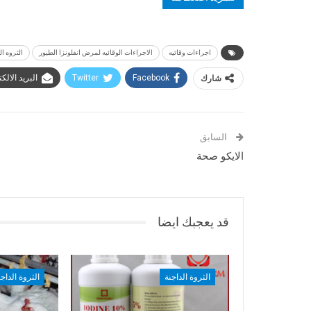
اجراءات وقائيه
الاجراءات الوقائيه لمرض انفلونزا الطيور
الثروه ال
شارك
Facebook
Twitter
البريد الالك
السابق
الايكو صحة
قد يعجبك ايضا
الثروة الداجنة
الثروة الداجن