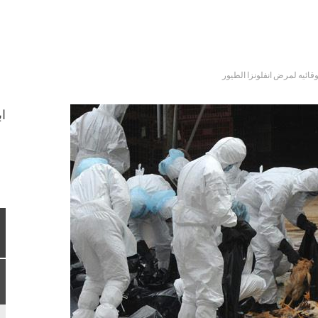
وقائيه لمرض انفلونزا الطيور
اب