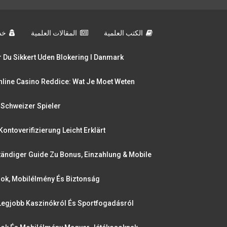
الكتب العلمية
المقالات العلمية
خد
 Du Sikkert Uden Blokering I Danmark
nline Casino Reddice: Wat Je Moet Weten
 Schweizer Spieler
ontoverifizierung Leicht Erklärt
tändiger Guide Zu Bonus, Einzahlung & Mobile
dok, Mobilélmény És Biztonság
Legjobb Kaszinókról És Sportfogadásról