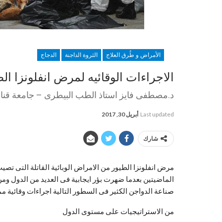
الأمراض و طُرق العلاج
الثروة الداجنة
الدجاج
الاجراءات الوقائيه لمرض انفلونزا ال
د.مصطفى فايز استاذ الطب البيطرى – جامعة قنا
Last updated
أبريل 30, 2017
شارك
مرض انفلونزا الطيور من الامراض الوبائية القاتلة التى تص
الماضيتين بعدما ضهرت بؤر ايجابية فى العديد من الدول وم
صناعة الدواجن الكثير فى السطور التالية اجراءات وقائية 
من الاستراتيجيات على مستوى الدول