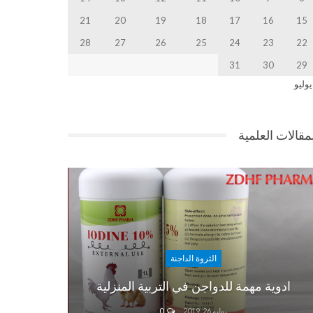
21
20
19
18
17
16
15
28
27
26
25
24
23
22
31
30
29
يوليو
مقالات العلمية
الثروة الداجنة
ادوية مهمة للدواجن في التربية المنزلية
يوليو 26, 2019
0