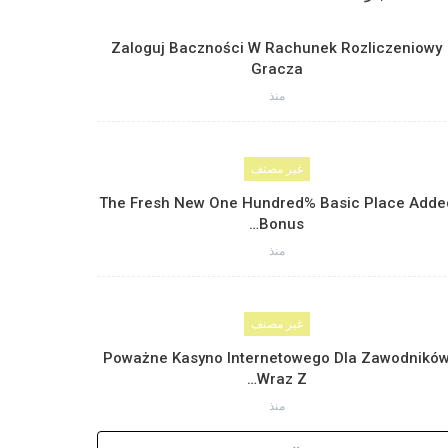
Zaloguj Baczności W Rachunek Rozliczeniowy
Gracza
منذ
غير مصنف
The Fresh New One Hundred% Basic Place Adde
Bonus…
منذ
غير مصنف
Poważne Kasyno Internetowego Dla Zawodnikó
Wraz Z…
منذ