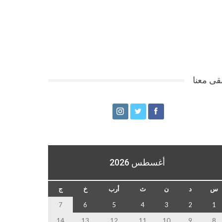
قى معنا
أغسطس 2026
س
د
ن
ث
أرب
خ
ج
7
6
5
4
3
2
1
14
13
12
11
10
9
8