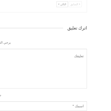
السابق
التالي
اترك تعليق
يرجي الت
ش