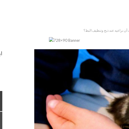
 أن نراعيه عند ذبح وتنظيف البط؟
اب