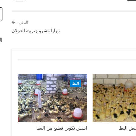
التالي
مزايا مشروع تربية الغزلان
ال
البط
بيض البط
اسس تكوين قطيع من البط