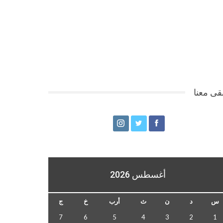
قى معنا
أغسطس 2026
س
د
ن
ث
أرب
خ
ج
7
6
5
4
3
2
1