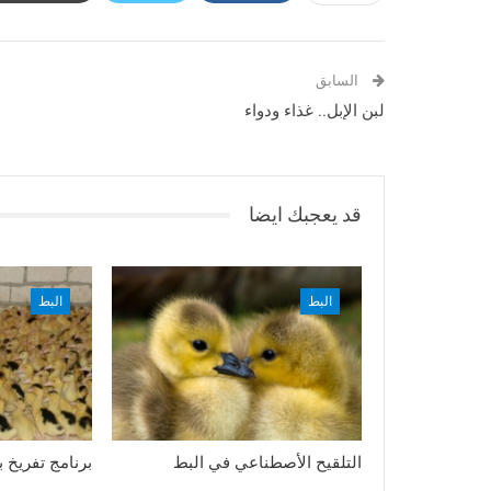
السابق
لبن الإبل.. غذاء ودواء
قد يعجبك ايضا
البط
البط
التلقيح الأصطناعي في البط
برنامج تفريخ 