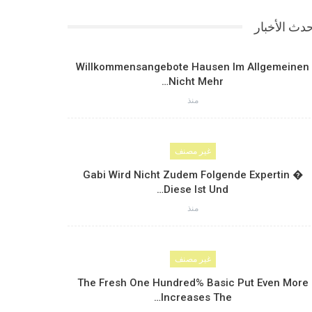
دث الأخبار
Willkommensangebote Hausen Im Allgemeinen
Nicht Mehr…
منذ
غير مصنف
Gabi Wird Nicht Zudem Folgende Expertin �
Diese Ist Und…
منذ
غير مصنف
The Fresh One Hundred% Basic Put Even More
Increases The…