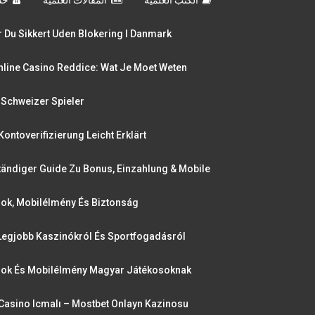
 Du Sikkert Uden Blokering I Danmark
nline Casino Reddice: Wat Je Moet Weten
 Schweizer Spieler
ontoverifizierung Leicht Erklärt
tändiger Guide Zu Bonus, Einzahlung & Mobile
dok, Mobilélmény És Biztonság
Legjobb Kaszinókról És Sportfogadásról
ódok És Mobilélmény Magyar Játékosoknak
Casino Icmalı – Mostbet Onlayn Kazinosu