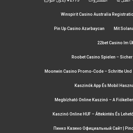
Winspirit Casino Australia Registrat
Pin Up Casino Azərbaycan
Mit Solan
22bet Casino Im Ü
Roobet Casino Spielen – Sicher
Moonwin Casino Promo-Code – Schritte Und 
Kaszinók App És Mobil Haszná
Megbízható Online Kaszinó – A Fiókelle
Kaszinó Online HUF – Áttekintés És Lehe
Пинко Казино Официальный Сайт | Pinc