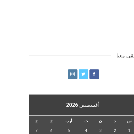
قى معنا
أغسطس 2026
س
د
ن
ث
أرب
خ
ج
7
6
5
4
3
2
1