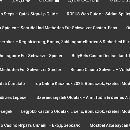
ion Steps – Quick Sign‑up Guide
ROFUS Web Guide – Sådan Spiller
a Spielen – Schritte Und Methoden Für Schweizer Casino-Fans
O
berblick – Registrierung, Bonus, Zahlungsmethoden & Sicherheit Für
heitsguide Für Schweizer Spieler
BillyBets Casino Deutschland: K
Methoden Für Schweizer Spieler
Betano Casino Schweiz – Volls
lati Útmutató
Top Online Kaszinók 2026: Bónuszok, Fizetési Mó
nőrzés Lépései
Szerencsejáték Oldalak – Amit Tudni Érdemes A 
tőségek
Legjobb Kaszinó Oldalak: Licenc, Bónuszok, Fizetési M
o Casino Играть Онлайн – Вход, Зеркало
Mostbet Azərbaycan 